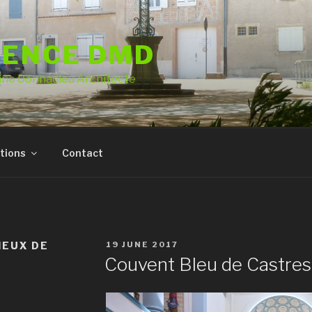
GENCE DMD
ine Donnadieu Architecte
tions
Contact
IEUX DE
POSTED
19 JUNE 2017
ON
Couvent Bleu de Castres