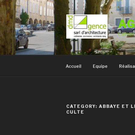
Skip
to
content
A
Cather
Accueil
Equipe
Réalisa
CATEGORY: ABBAYE ET L
CULTE