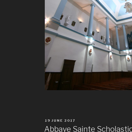
POSTED
19 JUNE 2017
ON
Abbaye Sainte Scholasti