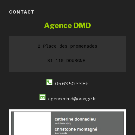
CONTACT
Agence DMD
2 Place des promenades
81 110 DOURGNE 
33 86
05 63 50
agencedmd@orange.fr